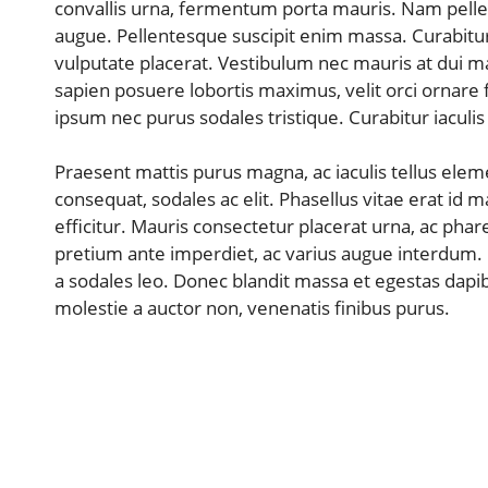
convallis urna, fermentum porta mauris. Nam pellen
augue. Pellentesque suscipit enim massa. Curabi
vulputate placerat. Vestibulum nec mauris at dui mat
sapien posuere lobortis maximus, velit orci ornare 
ipsum nec purus sodales tristique. Curabitur iaculi
Praesent mattis purus magna, ac iaculis tellus ele
consequat, sodales ac elit. Phasellus vitae erat id m
efficitur. Mauris consectetur placerat urna, ac pha
pretium ante imperdiet, ac varius augue interdum. P
a sodales leo. Donec blandit massa et egestas dapib
molestie a auctor non, venenatis finibus purus.