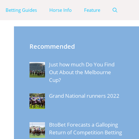
Betting Guides
Horse Info
Feature
Recommended
Just how much Do You Find
Out About the Melbourne
Cup?
Grand National runners 2022
BtoBet Forecasts a Galloping
Return of Competition Betting